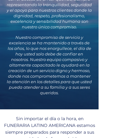
representando la tranquilidad, seguridad
y el apoyo para nuestros clientes donde la
dignidad, respeto, profesionalismo,
excelencia y sensibilidad humana son
nuestro único compromiso.
Nuestro compromiso de servicio y
excelencia se ha mantenido a través de
los años, lo que nos enorgullece, el día de
hoy usted solo debe de confiar en
nosotros. Nuestro equipo compasivo y
altamente capacitado le ayudará en la
creación de un servicio digno y hermoso,
donde nos comprometemos a mantener
la atención en los detalles para que usted
pueda atender a su familia y a sus seres
queridos.
Sin importar el día o la hora, en
FUNERARIA LATINO AMERICANA estamos
siempre preparados para responder a sus