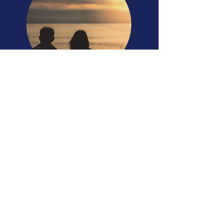
TRASLADOS
No hay nada como poder tener un
descanso eterno en aquel lugar especial ,
deje que el personal profesional de
Funeraria Latino Americana lo asista en
cada detalle para trasladar a su ser
querido a cualquier destino, nosotros nos
ocuparemos de informarle y de organizar
todos los trámites referentes a los
traslados.
PAQUETES DE TRASLADOS