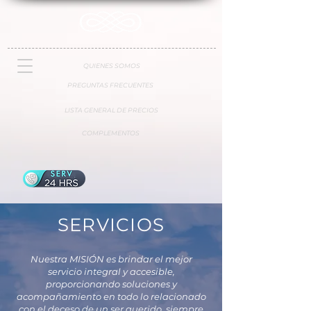
QUIENES SOMOS
PREGUNTAS FRECUENTES
LISTA GENERAL DE PRECIOS
COMPLEMENTOS
SERVICIOS
Nuestra MISIÓN es brindar el mejor
servicio integral y accesible,
proporcionando soluciones y
acompañamiento en todo lo relacionado
con el deceso de un ser querido, siempre